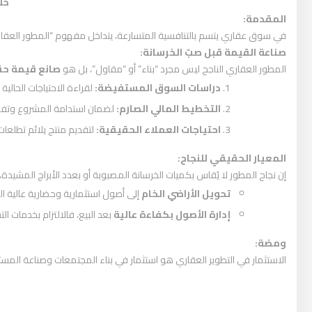
خل
المقدمة:
في سوق عقاري يتسم بالتنافسية المتسارعة، يتداخل مفهوم “المطور العقاري” ل
صناعة القيمة قبل صبّ الخرسانة:
المطور العقاري الناجح ليس مجرد “بناء” أو “مقاول”، بل هو
صانع قيمة ح
دراسات السوق المستفيضة:
لقراءة الاحتياجات الحالية
التخطيط المالي الصارم:
لضمان استدامة المشروع وتفاد
احتياجات العملاء الحقيقية:
لتقديم منتج يلائم تطلعات 
المعيار الحقيقي للنجاح:
إن نجاح المطور لا يُقاس بكميات الخرسانة المصبوبة أو بعدد الأبراج المشيدة
تحويل الأراضي الخام
إلى أصول استثمارية وحضارية عالية ا
إدارة الأصول بكفاءة عالية
بعد البيع، فالالتزام بخدمات ا
ومضة:
الاستثمار في التطوير العقاري هو استثمار في بناء المجتمعات وصناعة الم