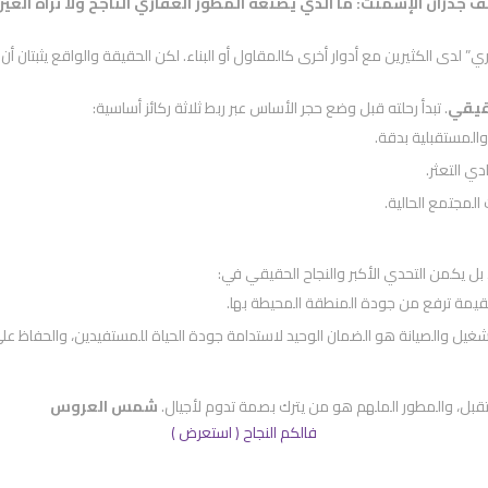
ف جدران الإسمنت: ما الذي يصنعه المطور العقاري الناجح ولا تراه العين
دى الكثيرين مع أدوار أخرى كالمقاول أو البناء. لكن الحقيقة والواقع يثبتان أن ال
قيقي
. تبدأ رحلته قبل وضع حجر الأساس عبر ربط ثلاثة ركائز أساسية:
 والمستقبلية بدقة.
ي التعثر.
المجتمع الحالية.
، بل يكمن التحدي الأكبر والنجاح الحقيقي في:
لقيمة ترفع من جودة المنطقة المحيطة بها.
لتشغيل والصيانة هو الضمان الوحيد لاستدامة جودة الحياة للمستفيدين، والحفاظ عل
ستقبل، والمطور الملهم هو من يترك بصمة تدوم لأجيال.
شمس العروس
فالكم النجاح ( استعرض )