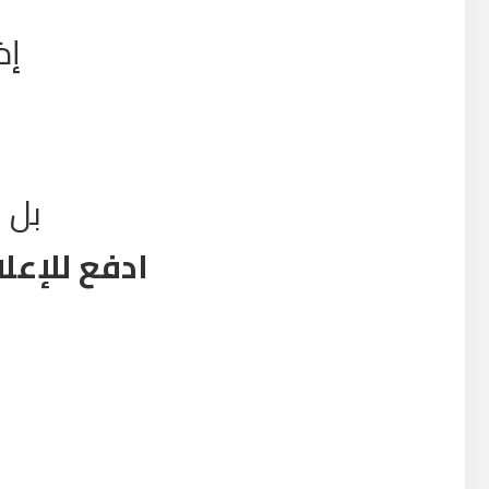
إذ
بل 
ادفع للإعل