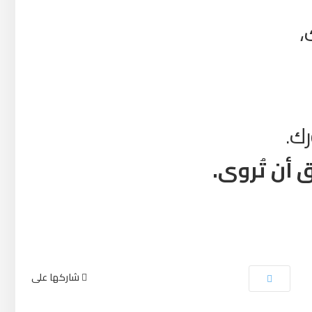
،
ك.
أن تُروى.