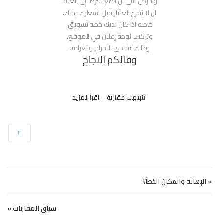
واحرص على ان تضع شرط في العقد
ان لا يُفرغ العقار قبل اشعارك بذلك،
خاصه اذا كان لديك خطة تسويق،
وتركيب لوحة إعلان في الموقع،
وذلك لتفادي الاحراج والغرامة
وفالكم النجاح
تنبيهات عقارية – اقرأ المزيد
تصفّح المقالات
« الإهانة والمكان الخطأ؟
سياق المقارنات »