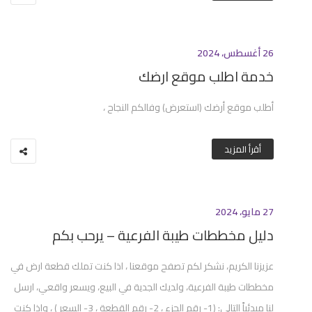
26 أغسطس، 2024
خدمة اطلب موقع ارضك
أطلب موقع أرضك (استعرض) وفالكم النجاح ،
أقرأ المزيد
27 مايو، 2024
دليل مخططات طيبة الفرعية – يرحب بكم
عزيزنا الكريم، نشكر لكم تصفح موقعنا ، اذا كنت تملك قطعة ارض في
مخططات طيبة الفرعية، ولديك الجدية في البيع، ويسعر واقعي، ارسل
لنا مبدئياً التالي: (1- رقم الجزء ، 2- رقم القطعة ، 3- السعر ) ، واذا كنت