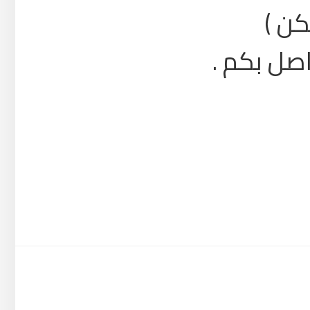
كن )
صل بكم .